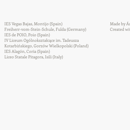
IES Vegas Bajas, Montijo (Spain)
Made by Án
Freiherr-vom-Stein-Schule, Fulda (Germany)
Created w
IES de POIO, Poio (Spain)
IV Liceum Ogólnokształcące im. Tadeusza
Kotarbińskiego, Gorzów Wielkopolski (Poland)
IES Alagón, Coria (Spain)
Liceo Statale Pitagora, Isili (Italy)